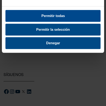
3 Años de garantía
Compra con total tranquilidad.
Permitir todas
Testeamos los productos
Permitir la selección
Todas las novedades que introducimos son
probadas por nuestro equipo.
Denegar
SÍGUENOS