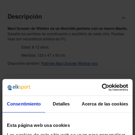
Descripción
Maxi Scooter de Winther es un divertido patinete con un nuevo diseño.
Desafía los sentidos de coordinación y equilibrio de cada niño. Ruedas
lisas con neumáticos sólidos de PU.
· Edad: 8-12 años.
· Medidas: 123 x 47 x 93 cm.
Disponible también:
Patinete Maxi Scooter Winther rojo
¿POR QUÉ ELEGIRNOS?
Consentimiento
Detalles
Acerca de las cookies
Desde 1988
Innovando contigo
Esta página web usa cookies
Especialistas en colectivos
Descubre nuestras ventajas
Las cookies de este sitio web se usan para personalizar