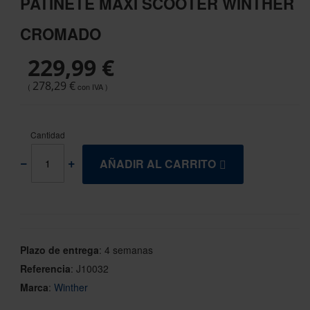
PATINETE MAXI SCOOTER WINTHER
the
beginning
CROMADO
of
the
229,99 €
images
gallery
278,29 €
Cantidad
AÑADIR AL CARRITO
Plazo de entrega
:
4 semanas
Referencia
:
J10032
Marca
:
Winther