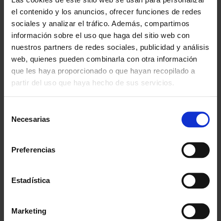
el contenido y los anuncios, ofrecer funciones de redes
Envío gratis
sociales y analizar el tráfico. Además, compartimos
A partir de 100€
información sobre el uso que haga del sitio web con
nuestros partners de redes sociales, publicidad y análisis
Garantía
web, quienes pueden combinarla con otra información
En cambio y devolución
que les haya proporcionado o que hayan recopilado a
partir del uso que haya hecho de sus servicios.
Disponibilidad
Amplio stock disponible
Selección
Necesarias
de
Calidad
ISO 9001:2015
consentimiento
Preferencias
Descubre todos nuestros beneficios
FORMAS DE PAGO
Estadística
Marketing